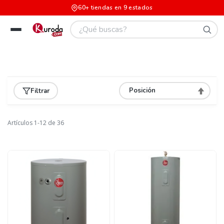
60+ tiendas en 9 estados
Filtrar
Asignar
Direcció
Descend
Artículos
1
-
12
de
36