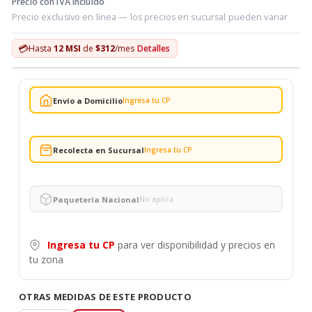
Precio con IVA incluido
Precio exclusivo en línea — los precios en sucursal pueden variar
💳
Hasta
12 MSI
de
$312
/mes
Detalles
Envío a Domicilio
Ingresa tu CP
Recolecta en Sucursal
Ingresa tu CP
Paquetería Nacional
No aplica
Ingresa tu CP
para ver disponibilidad y precios en
tu zona
OTRAS MEDIDAS DE ESTE PRODUCTO