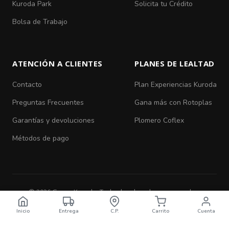
Kuroda Park
Solicita tu Crédito
Bolsa de Trabajo
ATENCIÓN A CLIENTES
PLANES DE LEALTAD
Contacto
Plan Experiencias Kuroda
Preguntas Frecuentes
Gana más con Rotoplas
Garantías y devoluciones
Plomero Coflex
Métodos de pago
© 2026 Grupo Kuroda. Todos los derechos reservados.
Aviso de Privacidad
|
Términos y Condiciones
Inicio
Entrega
C.P.
Carrito
Cuenta