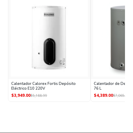
Calentador Calorex Fortis Depósito
Calentador de Depósi
Eléctrico E10 220V
76 L
$3,949.00
$4,389.00
$5,188.99
$7,065.00