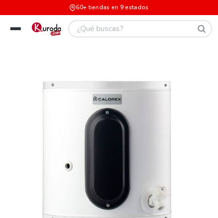
60+ tiendas en 9 estados