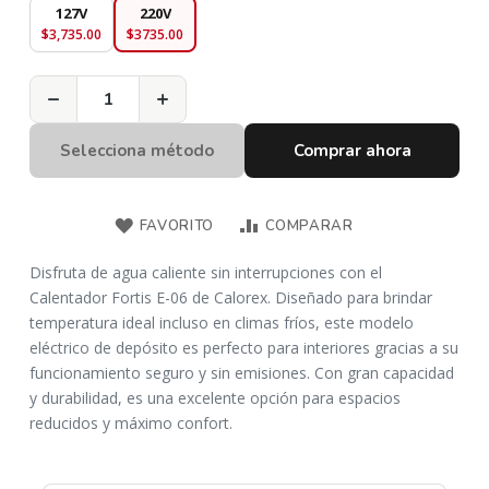
127V
220V
Precio
Precio
$3,735.00
$3735.00
Especial
Especial
−
+
Selecciona método
Comprar ahora
FAVORITO
COMPARAR
Disfruta de agua caliente sin interrupciones con el
Calentador Fortis E-06 de Calorex. Diseñado para brindar
temperatura ideal incluso en climas fríos, este modelo
eléctrico de depósito es perfecto para interiores gracias a su
funcionamiento seguro y sin emisiones. Con gran capacidad
y durabilidad, es una excelente opción para espacios
reducidos y máximo confort.