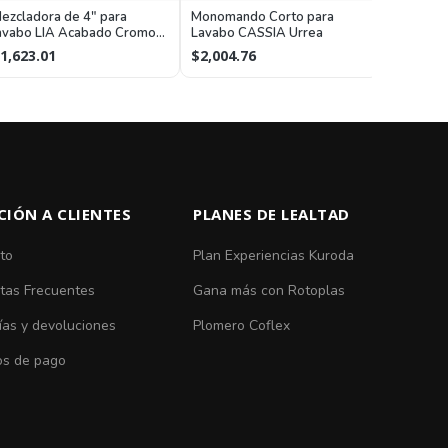
Monomand
ezcladora de 4" para
Monomando Corto para
Lavabo L
avabo LIA Acabado Cromo
Lavabo CASSIA Urrea
Cromo H
rrea
$3,319.
1,623.01
$2,004.76
CIÓN A CLIENTES
PLANES DE LEALTAD
to
Plan Experiencias Kuroda
tas Frecuentes
Gana más con Rotoplas
ías y devoluciones
Plomero Coflex
s de pago