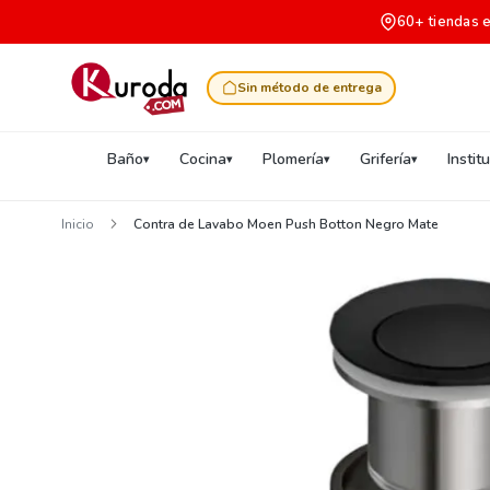
60+ tiendas 
Sin método de entrega
Baño
Cocina
Plomería
Grifería
Instit
Inicio
Contra de Lavabo Moen Push Botton Negro Mate