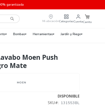
00% garantizada
Carrito de c
Mi ubicación
Categorías
Cuenta
Buscar
nto
Bombas
Herramientas
Jardín y Riego
Lavabo Moen Push
gro Mate
MOEN
DISPONIBLE
SKU
131553BL