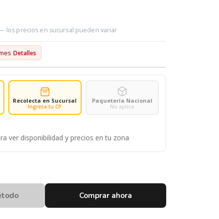
 — los precios en sucursal pueden variar
/mes
Detalles
Recolecta en Sucursal
Paquetería Nacional
Ingresa tu CP
No aplica
ra ver disponibilidad y precios en tu zona
étodo
Comprar ahora