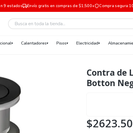
en 9 estados
Envío gratis en compras de $1,500+
Compra segura 1
ucional
Calentadores
Pisos
Electricidad
Almacenamie
Contra de 
Botton Ne
$2623.50