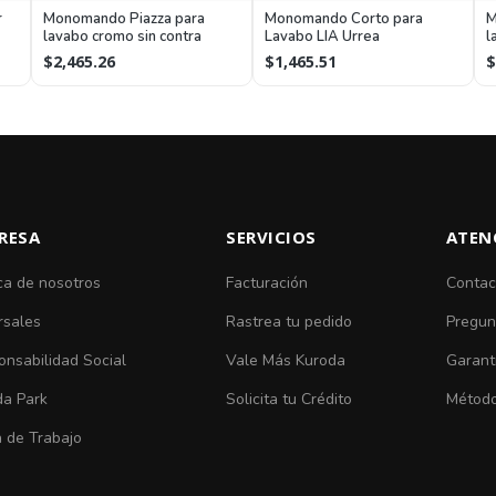
r
Monomando Piazza para
Monomando Corto para
M
lavabo cromo sin contra
Lavabo LIA Urrea
l
U
$2,465.26
$1,465.51
$
RESA
SERVICIOS
ATEN
ca de nosotros
Facturación
Contac
rsales
Rastrea tu pedido
Pregun
nsabilidad Social
Vale Más Kuroda
Garant
da Park
Solicita tu Crédito
Método
 de Trabajo