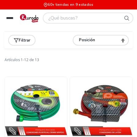
60+ tiendas en 9 estados
Filtrar
Asignar
Direcció
Descend
Artículos
1
-
12
de
13