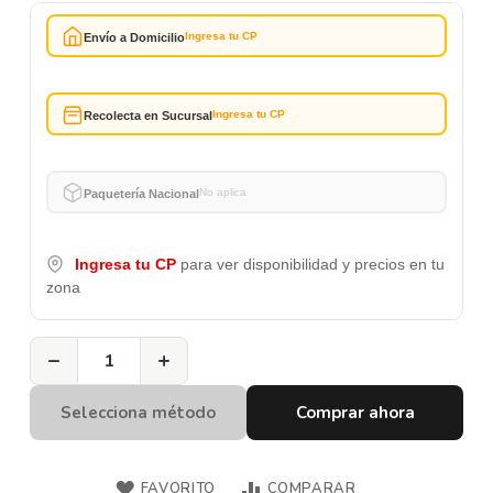
Ingresa tu CP
Envío a Domicilio
Ingresa tu CP
Recolecta en Sucursal
No aplica
Paquetería Nacional
Ingresa tu CP
para ver disponibilidad y precios en tu
zona
−
+
Selecciona método
Comprar ahora
FAVORITO
COMPARAR