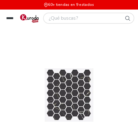
60+ tiendas en 9 estados