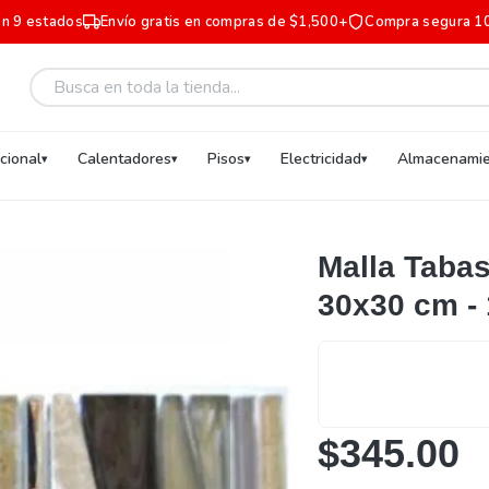
en 9 estados
Envío gratis en compras de $1,500+
Compra segura 1
ucional
Calentadores
Pisos
Electricidad
Almacenamie
Malla Taba
30x30 cm - 
$345.00