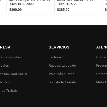
s
Malla Caliope 30X31 Piezas
Malla Gala 30X30 Piezas
M
Tiles TILES 2000
Tiles TILES 2000
3
$369.00
$385.00
$
RESA
SERVICIOS
ATEN
ca de nosotros
Facturación
Contac
rsales
Rastrea tu pedido
Pregun
nsabilidad Social
Vale Más Kuroda
Garant
da Park
Solicita tu Crédito
Método
 de Trabajo