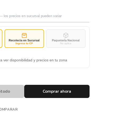
— los precios en sucursal pueden variar
Recolecta en Sucursal
Paquetería Nacional
Ingresa tu CP
No aplica
a ver disponibilidad y precios en tu zona
étodo
Comprar ahora
OMPARAR