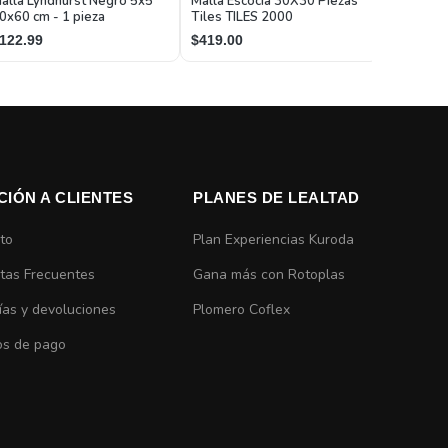
alla Lyndhurst Negro 5x5
Malla Escocia 30X30 Piezas
Tiles TI
0x60 cm - 1 pieza
Tiles TILES 2000
$295.00
122.99
$419.00
CIÓN A CLIENTES
PLANES DE LEALTAD
to
Plan Experiencias Kuroda
tas Frecuentes
Gana más con Rotoplas
ías y devoluciones
Plomero Coflex
s de pago