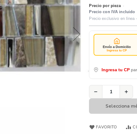
Precio por pieza
·
Precio con IVA incluido
Precio exclusivo en línea 
Envío a Domicilio
Ingresa tu CP
Ingresa tu CP
par
−
+
Selecciona m
FAVORITO
C