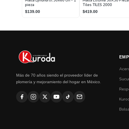
Malla Lyndhurst 30x60 cm - 1
Malla Estonia 30X30 Pieza
pieza
Tiles TILES 2000
$139.00
$419.00
EMP
Acer
Más de 70 años siendo el proveedor líder de
Sucu
plomería y mejoramiento del hogar en México.
Respo
Kuro
Bolsa