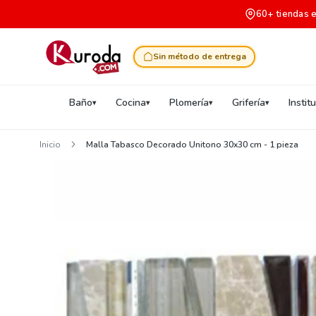
60+ tiendas 
Sin método de entrega
Baño
Cocina
Plomería
Grifería
Instit
Inicio
Malla Tabasco Decorado Unitono 30x30 cm - 1 pieza