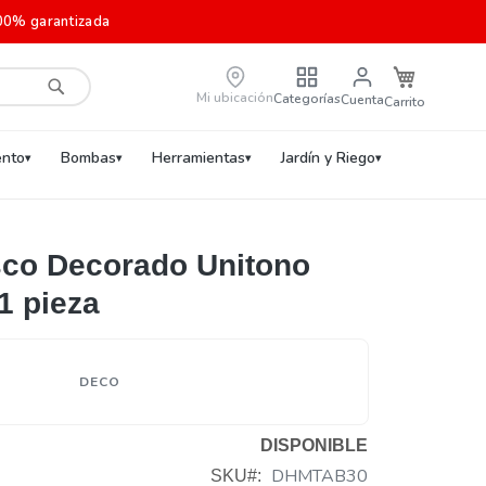
00% garantizada
Carrito de c
Mi ubicación
Categorías
Cuenta
Buscar
nto
Bombas
Herramientas
Jardín y Riego
sco Decorado Unitono
1 pieza
DECO
DISPONIBLE
DHMTAB30
SKU