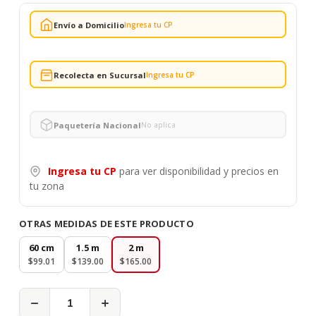
Envío a Domicilio
Ingresa tu CP
Recolecta en Sucursal
Ingresa tu CP
Paquetería Nacional
No aplica
Ingresa tu CP
para ver disponibilidad y precios en
tu zona
OTRAS MEDIDAS DE ESTE PRODUCTO
60 cm
1.5 m
2 m
$99.01
$139.00
$165.00
−
+