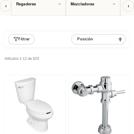
→
→
Regaderas
Mezcladoras
Mon
‹
›
Filtrar
Asignar
Direcció
Descend
Artículos
1
-
12
de
625