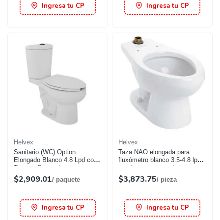
Ingresa tu CP
Ingresa tu CP
Helvex
Helvex
Sanitario (WC) Option
Taza NAO elongada para
Elongado Blanco 4.8 Lpd con
fluxómetro blanco 3.5-4.8 lpd
Trampa Expuesta
con trampa expuesta
$2,909.01
$3,873.75
/ paquete
/ pieza
Ingresa tu CP
Ingresa tu CP