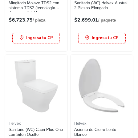
Mingitorio Mojave TDS2 con
Sanitario (WC) Helvex Austral
sistema TDS2 (tecnología
2 Piezas Elongado
drena y sella) blanco
$6,723.75
$2,699.01
/ pieza
/ paquete
Ingresa tu CP
Ingresa tu CP
Helvex
Helvex
Sanitario (WC) Capri Plus One
Asiento de Cierre Lento
con Sifón Oculto
Blanco