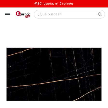
60+ tiendas en 9 estados