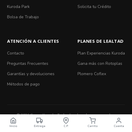
Kuroda Park
Solicita tu Crédito
Bolsa de Trabajo
ATENCIÓN A CLIENTES
PLANES DE LEALTAD
Contacto
Plan Experiencias Kuroda
Preguntas Frecuentes
Gana más con Rotoplas
Garantías y devoluciones
Plomero Coflex
Métodos de pago
© 2026 Grupo Kuroda. Todos los derechos reservados.
Aviso de Privacidad
|
Términos y Condiciones
Inicio
Entrega
C.P.
Carrito
Cuenta