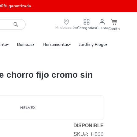
00% garantizada
Carrito de c
Mi ubicación
Categorías
Cuenta
Buscar
nto
Bombas
Herramientas
Jardín y Riego
 chorro fijo cromo sin
HELVEX
DISPONIBLE
H500
SKU