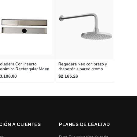
Regadera
oladera Con Inserto
Regadera Neo con brazo y
de cambio
erámico Rectangular Moen
chapetón a pared cromo
chorro cr
$1,846.5
3,108.00
$2,165.26
chapetón
CIÓN A CLIENTES
PLANES DE LEALTAD