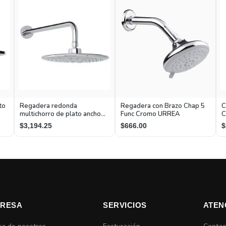
to
Regadera redonda
Regadera con Brazo Chap 5
C
multichorro de plato ancho
Func Cromo URREA
C
cromo incluye brazo angular y
$3,194.25
$666.00
$
chapetón
RESA
SERVICIOS
ATEN