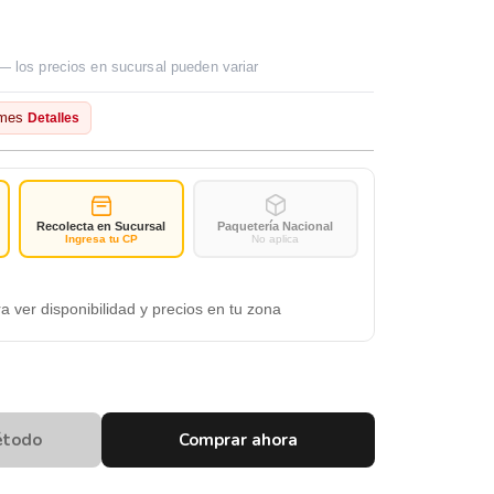
— los precios en sucursal pueden variar
mes
Detalles
Recolecta en Sucursal
Paquetería Nacional
Ingresa tu CP
No aplica
a ver disponibilidad y precios en tu zona
étodo
Comprar ahora