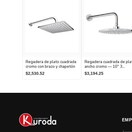
Regadera de plato cuadrada
Regadera cuadrada de pla
cromo con brazo y chapetón
ancho cromo — 10" 3
Chorros con Brazo
$2,530.52
$3,194.25
EMP