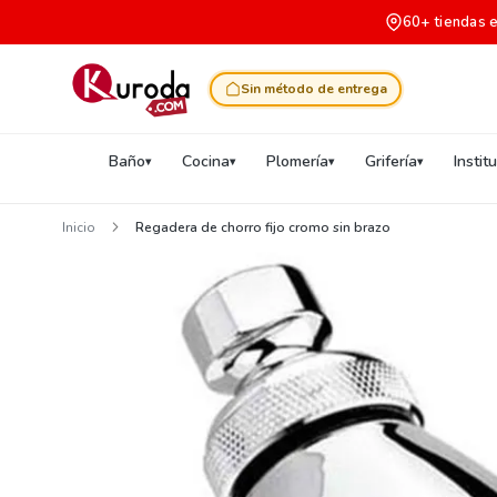
60+ tiendas 
Sin método de entrega
Baño
Cocina
Plomería
Grifería
Instit
Inicio
Regadera de chorro fijo cromo sin brazo