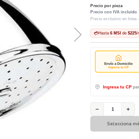
Precio por pieza
·
Precio con IVA incluido
Precio exclusivo en línea 
💳
Hasta
6 MSI
de
$225
/
Envío a Domicilio
Ingresa tu CP
Ingresa tu CP
par
−
+
Selecciona m