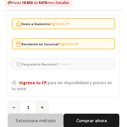
💳
Hasta
18 MSI
de
$470
/mes
Detalles
Envío a Domicilio
Ingresa tu CP
Recolecta en Sucursal
Ingresa tu CP
Paquetería Nacional
No aplica
Ingresa tu CP
para ver disponibilidad y precios en
tu zona
−
+
Selecciona método
Comprar ahora