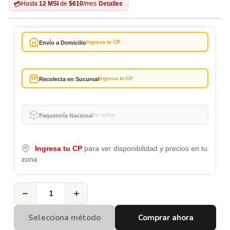
💳
Hasta
12 MSI
de
$610
/mes
Detalles
Ingresa tu CP
Envío a Domicilio
Ingresa tu CP
Recolecta en Sucursal
No aplica
Paquetería Nacional
Ingresa tu CP
para ver disponibilidad y precios en tu
zona
−
+
Selecciona método
Comprar ahora