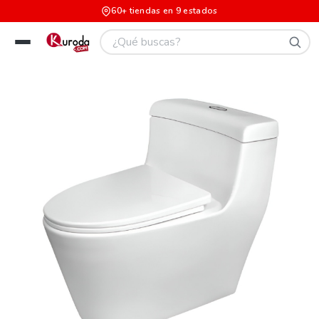
60+ tiendas en 9 estados