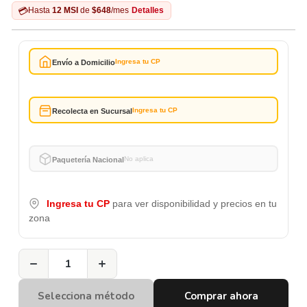
💳
Hasta
12 MSI
de
$648
/mes
Detalles
Ingresa tu CP
Envío a Domicilio
Ingresa tu CP
Recolecta en Sucursal
No aplica
Paquetería Nacional
Ingresa tu CP
para ver disponibilidad y precios en tu
zona
−
+
Selecciona método
Comprar ahora