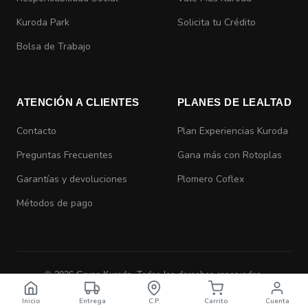
Kuroda Park
Solicita tu Crédito
Bolsa de Trabajo
ATENCIÓN A CLIENTES
PLANES DE LEALTAD
Contacto
Plan Experiencias Kuroda
Preguntas Frecuentes
Gana más con Rotoplas
Garantías y devoluciones
Plomero Coflex
Métodos de pago
© 2026 Grupo Kuroda. Todos los derechos reservados.
Aviso de Privacidad
|
Términos y Condiciones
Inicio
Entrega
C.P.
Carrito
Cuenta