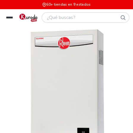
60+ tiendas en 9 estados