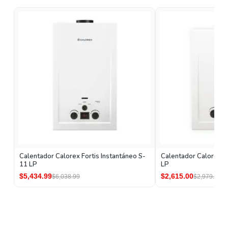
Calentador Calorex Fortis Instantáneo S-
Calentador Calorex Fo
11 LP
LP
$5,434.99
$2,615.00
$6,038.99
$2,979.01