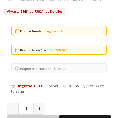
💳
Hasta
6 MSI
de
$302
/mes
Detalles
Envío a Domicilio
Ingresa tu CP
Recolecta en Sucursal
Ingresa tu CP
Paquetería Nacional
No aplica
Ingresa tu CP
para ver disponibilidad y precios en
tu zona
−
+