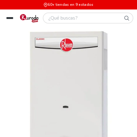
60+ tiendas en 9 estados