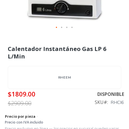
Calentador Instantáneo Gas LP 6
L/Min
RHEEM
$1809.00
DISPONIBLE
SKU
$2909.00
RHCI6
Precio por pieza
·
Precio con IVA incluido
Precio exclusivo en línea — los precios en sucursal pueden variar