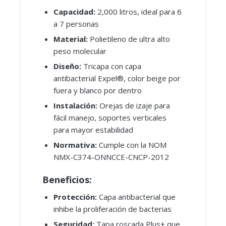
Capacidad:
2,000 litros, ideal para 6
a 7 personas
Material:
Polietileno de ultra alto
peso molecular
Diseño:
Tricapa con capa
antibacterial Expel®, color beige por
fuera y blanco por dentro
Instalación:
Orejas de izaje para
fácil manejo, soportes verticales
para mayor estabilidad
Normativa:
Cumple con la NOM
NMX-C374-ONNCCE-CNCP-2012
Beneficios:
Protección:
Capa antibacterial que
inhibe la proliferación de bacterias
Seguridad:
Tapa roscada Plus+ que