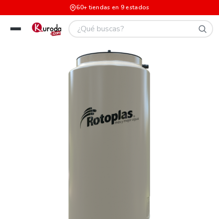
60+ tiendas en 9 estados