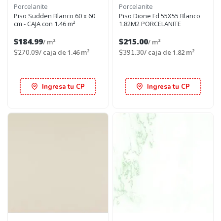
Porcelanite
Porcelanite
Piso Sudden Blanco 60 x 60
Piso Dione Fd 55X55 Blanco
cm - CAJA con 1.46 m²
1.82M2 PORCELANITE
$184.99
$215.00
/ m²
/ m²
/ caja de 1.46 m²
/ caja de 1.82 m²
$270.09
$391.30
Ingresa tu CP
Ingresa tu CP