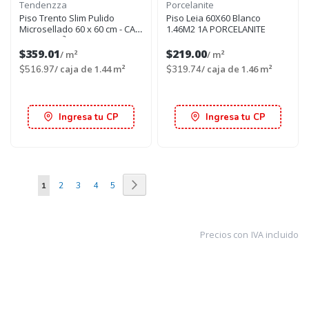
Tendenzza
Porcelanite
Piso Trento Slim Pulido
Piso Leia 60X60 Blanco
Microsellado 60 x 60 cm - CAJA
1.46M2 1A PORCELANITE
con 1.44 m²
$359.01
$219.00
/ m²
/ m²
/ caja de 1.44 m²
/ caja de 1.46 m²
$516.97
$319.74
Ingresa tu CP
Ingresa tu CP
Página
Página
Siguiente
Estás
Página
Página
Página
Página
1
2
3
4
5
viendo
la
Precios con IVA incluido
página