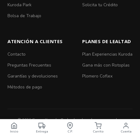
Kuroda Park
Solicita tu Crédito
Bolsa de Trabajo
ATENCIÓN A CLIENTES
PLANES DE LEALTAD
Contacto
Plan Experiencias Kuroda
Preguntas Frecuentes
Gana más con Rotoplas
Garantías y devoluciones
Plomero Coflex
Métodos de pago
© 2026 Grupo Kuroda. Todos los derechos reservados.
Aviso de Privacidad
|
Términos y Condiciones
Inicio
Entrega
C.P.
Carrito
Cuenta