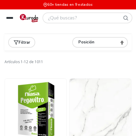
60+ tiendas en 9 estados
Filtrar
Asignar
Direcció
Descend
Artículos
1
-
12
de
1011