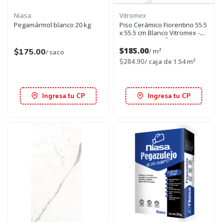
Niasa
Vitromex
Pegamármol blanco 20 kg
Piso Cerámico Fiorentino 55.5
x 55.5 cm Blanco Vitromex -
CAJA con 1.54 m²
$185.00
$175.00
/ m²
/ saco
/ caja de 1.54 m²
$284.90
Ingresa tu CP
Ingresa tu CP