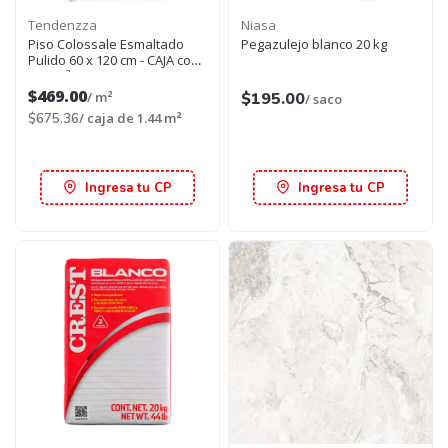
Tendenzza
Niasa
Piso Colossale Esmaltado
Pegazulejo blanco 20 kg
Pulido 60 x 120 cm - CAJA con
1.44 m²
$469.00
/ m²
$195.00
/ saco
/ caja de 1.44 m²
$675.36
Ingresa tu CP
Ingresa tu CP