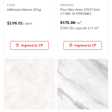
Crest
Vitromex
Adhesivo blanco 20 kg
Piso Vitro Aries 37X37 Gris
2.11M2 1A VITROMEX
$175.00
$196.01
/ m²
/ saco
/ caja de 2.11 m²
$369.25
Ingresa tu CP
Ingresa tu CP