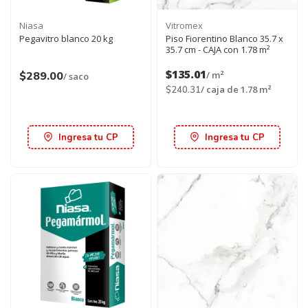
Niasa
Vitromex
Pegavitro blanco 20 kg
Piso Fiorentino Blanco 35.7 x
35.7 cm - CAJA con 1.78 m²
$135.01
$289.00
/ m²
/ saco
/ caja de 1.78 m²
$240.31
Ingresa tu CP
Ingresa tu CP