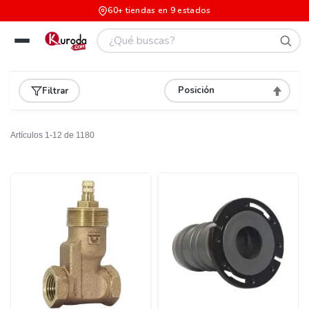
60+ tiendas en 9 estados
Filtrar
Asignar
Direcció
Descend
Artículos
1
-
12
de
1180